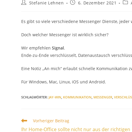
Beitrags-
Beitrag
Beit
Stefanie Lehnen
6. Dezember 2021
Autor:
veröffentlicht:
Kate
Es gibt so viele verschiedene Messenger Dienste, jeder
Doch welcher Messenger ist wirklich sicher?
Wir empfehlen
Signal
.
Ende-zu-Ende verschlüsselt, Datenaustausch verschlüss
Eine Notiz „An mich“ erlaubt schnelle Kommunikation z
Für Windows, Mac, Linux, iOS und Android.
SCHLAGWÖRTER
:
JAY-WIN
,
KOMMUNIKATION
,
MESSENGER
,
VERSCHLÜS
Weitere
Vorheriger Beitrag
Artikel
Ihr Home-Office sollte nicht nur aus der richtigen
ansehen