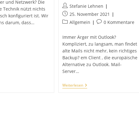
ver und Netzwerk? Die
Beitrags-
Stefanie Lehnen
te Technik nützt nichts
Autor:
Beitrag
25. November 2021
sch konfiguriert ist. Wir
veröffentlicht:
Beitrags-
Beitrags-
Allgemein
0 Kommentare
s darum, dass…
Kategorie:
Kommentare:
enken
Immer Ärger mit Outlook?
e
Kompliziert, zu langsam, man findet
n
alte Mails nicht mehr, kein richtiges
re
rewall
Backup? em Client , die europäische
Alternative zu Outlook. Mail-
Server…
Ein
Weiterlesen
E-
Mailprogramm
Für
Alle
–
Wir
Empfehlen
Em
Client