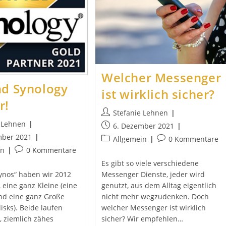
Welcher Messenger
nd Synology
ist wirklich sicher?
r!
Beitrags-
Stefanie Lehnen
Autor:
e Lehnen
Beitrag
6. Dezember 2021
veröffentlicht:
mber 2021
Beitrags-
Beitrags-
Allgemein
0 Kommentare
t:
Kategorie:
Kommentare:
Beitrags-
in
0 Kommentare
Kommentare:
Es gibt so viele verschiedene
Messenger Dienste, jeder wird
Synos“ haben wir 2012
genutzt, aus dem Alltag eigentlich
 eine ganz Kleine (eine
nicht mehr wegzudenken. Doch
nd eine ganz Große
welcher Messenger ist wirklich
isks). Beide laufen
sicher? Wir empfehlen…
 ziemlich zähes