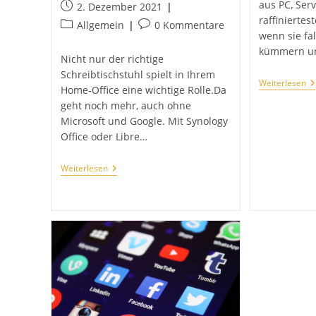
Autor:
aus PC, Ser
Beitrag
2. Dezember 2021
raffiniertes
veröffentlicht:
Beitrags-
Beitrags-
Allgemein
0 Kommentare
wenn sie fal
Kategorie:
Kommentare:
kümmern un
Nicht nur der richtige
Schreibtischstuhl spielt in Ihrem
D
Weiterlesen
Home-Office eine wichtige Rolle.Da
Si
A
geht noch mehr, auch ohne
Ih
Microsoft und Google. Mit Synology
Fi
Office oder Libre…
Ihr
Weiterlesen
Home-
Office
Sollte
Nicht
Nur
Aus
Der
Richtigen
Hardware
Bestehen