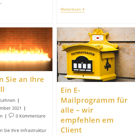
…
Welcher
Weiterlesen
Messenger
ir
Ist
ind
Wirklich
ynology
Sicher?
rtner!
 Sie an Ihre
ll
Ein E-
Mailprogramm für
e Lehnen
alle – wir
ember 2021
t:
Beitrags-
in
0 Kommentare
empfehlen em
Kommentare:
Client
 Sie Ihre Infrastruktur