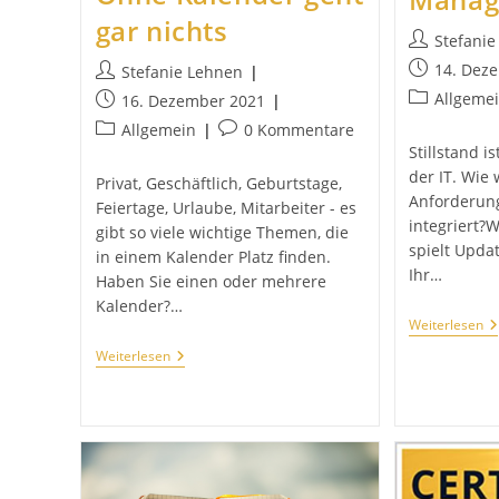
gar nichts
Beitrags-
Stefani
Autor:
Beitrag
14. Dez
Beitrags-
Stefanie Lehnen
veröffentlich
Autor:
Beitrags-
Allgeme
Beitrag
16. Dezember 2021
Kategorie:
veröffentlicht:
Beitrags-
Beitrags-
Allgemein
0 Kommentare
Stillstand i
Kategorie:
Kommentare:
der IT. Wie
Privat, Geschäftlich, Geburtstage,
Anforderung
Feiertage, Urlaube, Mitarbeiter - es
integriert?
gibt so viele wichtige Themen, die
spielt Upda
in einem Kalender Platz finden.
Ihr…
Haben Sie einen oder mehrere
Kalender?…
I
Weiterlesen
–
Ohne
Weiterlesen
Se
Kalender
M
Geht
Gar
Nichts