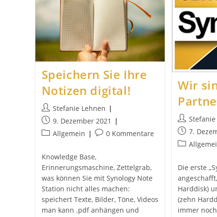
Speichern Sie Ihre
Wir si
Notizen digital!
Partne
Beitrags-
Stefanie Lehnen
Autor:
Beitrags-
Stefani
Beitrag
9. Dezember 2021
Autor:
veröffentlicht:
Beitrag
7. Deze
Beitrags-
Beitrags-
Allgemein
0 Kommentare
veröffentlich
Kategorie:
Kommentare:
Beitrags-
Allgeme
Kategorie:
Knowledge Base,
Erinnerungsmaschine, Zettelgrab,
Die erste „
was können Sie mit Synology Note
angeschafft,
Station nicht alles machen:
Harddisk) u
speichert Texte, Bilder, Töne, Videos
(zehn Hardd
man kann .pdf anhängen und
immer noch,