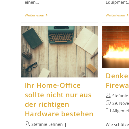
einen…
Equipment,
Speichern
W
Weiterlesen
Weiterlesen
Sie
S
Ihre
S
Notizen
Pa
Digital!
Denken
Firewa
Ihr Home-Office
sollte nicht nur aus
Beitrags-
Stefani
Autor:
der richtigen
Beitrag
29. Nov
veröffentlich
Beitrags-
Allgeme
Hardware bestehen
Kategorie:
Beitrags-
Stefanie Lehnen
Wie schützen