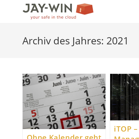
Zum
Inhalt
springen
Archiv des Jahres: 2021
iTOP –
Ohne Kalender geht
Manag