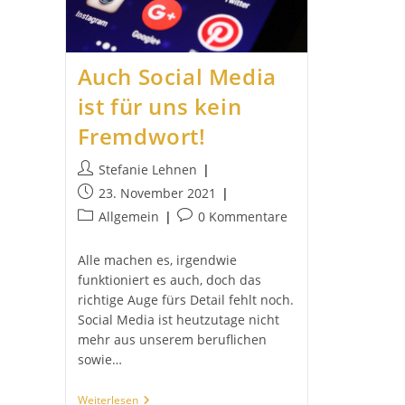
Auch Social Media
ist für uns kein
Fremdwort!
Beitrags-
Stefanie Lehnen
Autor:
Beitrag
23. November 2021
veröffentlicht:
Beitrags-
Beitrags-
Allgemein
0 Kommentare
Kategorie:
Kommentare:
Alle machen es, irgendwie
funktioniert es auch, doch das
richtige Auge fürs Detail fehlt noch.
Social Media ist heutzutage nicht
mehr aus unserem beruflichen
sowie…
Auch
Weiterlesen