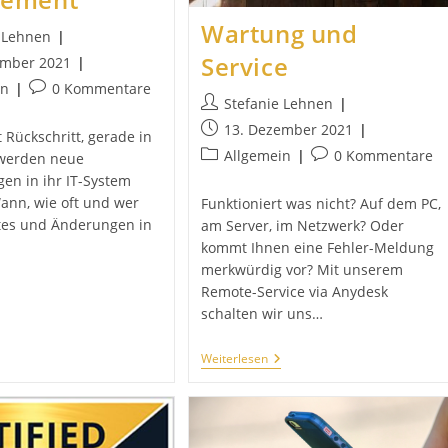
Wartung und
e Lehnen
Service
ember 2021
t:
Beitrags-
in
0 Kommentare
Beitrags-
Stefanie Lehnen
Kommentare:
Autor:
Beitrag
13. Dezember 2021
st Rückschritt, gerade in
veröffentlicht:
Beitrags-
Beitrags-
Allgemein
0 Kommentare
 werden neue
Kategorie:
Kommentare:
en in ihr IT-System
Wann, wie oft und wer
Funktioniert was nicht? Auf dem PC,
tes und Änderungen in
am Server, im Netzwerk? Oder
kommt Ihnen eine Fehler-Meldung
merkwürdig vor? Mit unserem
Remote-Service via Anydesk
TOP
schalten wir uns…
rvice
anagement
Wartung
Weiterlesen
Und
Service