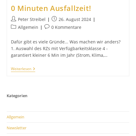
0 Minuten Ausfallzeit!
Beitrags-
Beitrag
Peter Streibel
26. August 2024
Autor:
veröffentlicht:
Beitrags-
Beitrags-
Allgemein
0 Kommentare
Kategorie:
Kommentare:
Dafür gibt es viele Gründe... Was machen wir anders?
1. Auswahl des RZs mit Verfügbarkeitsklasse 4 -
garantiert kleiner 6 Min im Jahr (Strom, Klima,…
0
Weiterlesen
Minuten
Ausfallzeit!
Kategorien
Allgemein
Newsletter