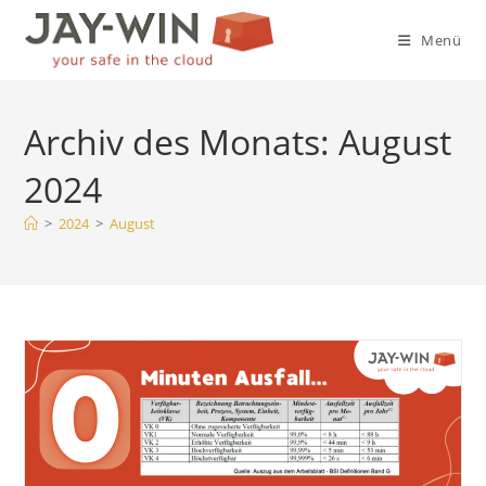
Zum
Inhalt
Menü
springen
Archiv des Monats: August
2024
>
2024
>
August