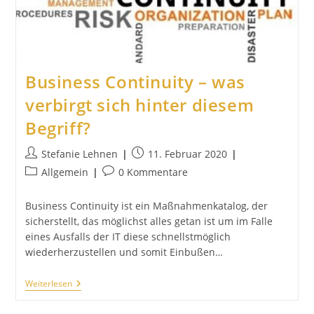
Business Continuity – was
verbirgt sich hinter diesem
Begriff?
Beitrags-
Beitrag
Stefanie Lehnen
11. Februar 2020
Autor:
veröffentlicht:
Beitrags-
Beitrags-
Allgemein
0 Kommentare
Kategorie:
Kommentare:
Business Continuity ist ein Maßnahmenkatalog, der
sicherstellt, das möglichst alles getan ist um im Falle
eines Ausfalls der IT diese schnellstmöglich
wiederherzustellen und somit Einbußen…
Business
Weiterlesen
Continuity
–