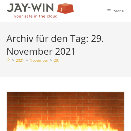
Zum
Inhalt
Menü
springen
Archiv für den Tag: 29.
November 2021
>
2021
>
November
>
29.