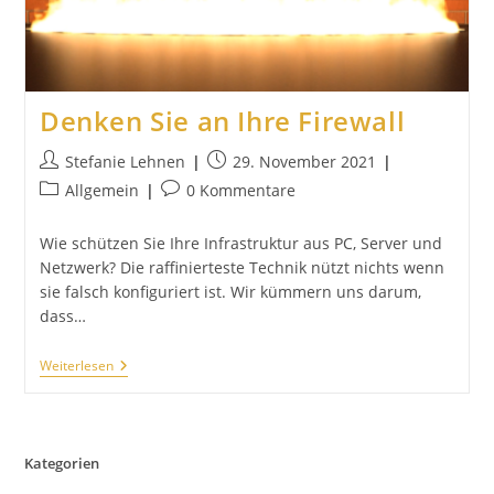
Denken Sie an Ihre Firewall
Beitrags-
Beitrag
Stefanie Lehnen
29. November 2021
Autor:
veröffentlicht:
Beitrags-
Beitrags-
Allgemein
0 Kommentare
Kategorie:
Kommentare:
Wie schützen Sie Ihre Infrastruktur aus PC, Server und
Netzwerk? Die raffinierteste Technik nützt nichts wenn
sie falsch konfiguriert ist. Wir kümmern uns darum,
dass…
Denken
Weiterlesen
Sie
An
Ihre
Firewall
Kategorien