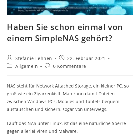
Haben Sie schon einmal von
einem SimpleNAS gehört?
Beitrags-
Beitrag
Stefanie Lehnen
22. Februar 2021
Autor:
veröffentlicht:
Beitrags-
Beitrags-
Allgemein
0 Kommentare
Kategorie:
Kommentare:
NAS steht für
N
etwork
A
ttached
S
torage, ein kleiner PC, so
groß wie ein Zigarrenkistl. Man kann damit Dateien
zwischen Windows-PCs, Mobiles und Tablets bequem
austauschen und sichern, sogar von unterwegs.
Läuft das NAS unter Linux, ist das eine natürliche Sperre
gegen allerlei Viren und Malware.