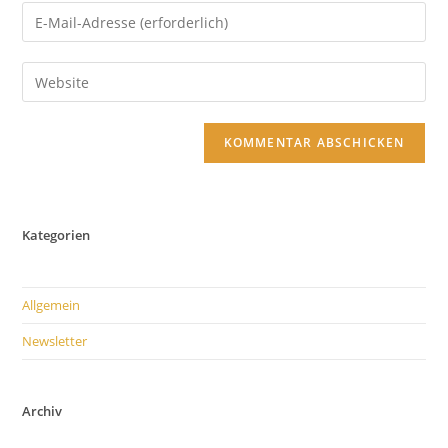
Namen
Gib
oder
deine
Benutzernamen
E-
Gib
zum
Mail-
deine
Kommentieren
Adresse
Website-
ein
zum
URL
Kommentieren
ein
ein
(optional)
Kategorien
Allgemein
Newsletter
Archiv