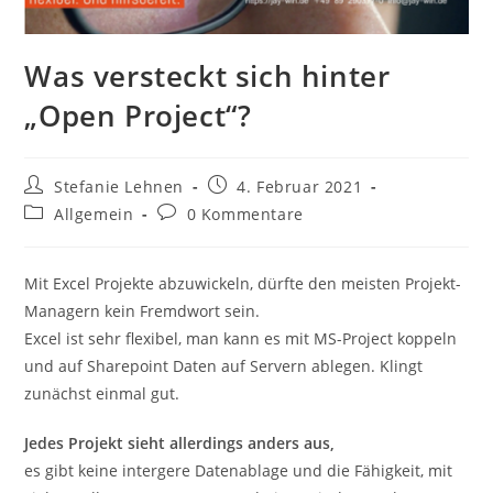
Was versteckt sich hinter
„Open Project“?
Beitrags-
Beitrag
Stefanie Lehnen
4. Februar 2021
Autor:
veröffentlicht:
Beitrags-
Beitrags-
Allgemein
0 Kommentare
Kategorie:
Kommentare:
Mit Excel Projekte abzuwickeln, dürfte den meisten Projekt-
Managern kein Fremdwort sein.
Excel ist sehr flexibel, man kann es mit MS-Project koppeln
und auf Sharepoint Daten auf Servern ablegen. Klingt
zunächst einmal gut.
Jedes Projekt sieht allerdings anders aus,
es gibt keine intergere Datenablage und die Fähigkeit, mit