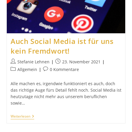
Auch Social Media ist für uns
kein Fremdwort!
Beitrags-
Beitrag
Stefanie Lehnen
23. November 2021
Autor:
veröffentlicht:
Beitrags-
Beitrags-
Allgemein
0 Kommentare
Kategorie:
Kommentare:
Alle machen es, irgendwie funktioniert es auch, doch
das richtige Auge fürs Detail fehlt noch. Social Media ist
heutzutage nicht mehr aus unserem beruflichen
sowie…
Auch
Weiterlesen
Social
Media
Ist