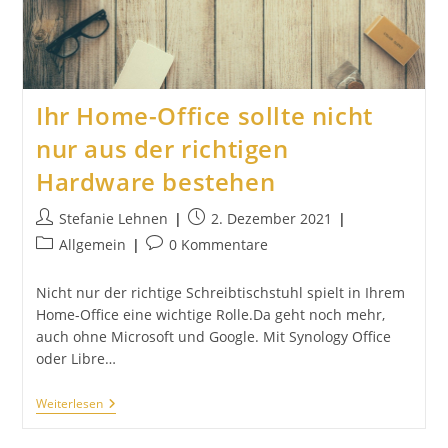
Ihr Home-Office sollte nicht
nur aus der richtigen
Hardware bestehen
Beitrags-
Beitrag
Stefanie Lehnen
2. Dezember 2021
Autor:
veröffentlicht:
Beitrags-
Beitrags-
Allgemein
0 Kommentare
Kategorie:
Kommentare:
Nicht nur der richtige Schreibtischstuhl spielt in Ihrem
Home-Office eine wichtige Rolle.Da geht noch mehr,
auch ohne Microsoft und Google. Mit Synology Office
oder Libre…
Ihr
Weiterlesen
Home-
Office