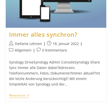
Immer alles synchron?
Beitrags-
Beitrag
Stefanie Lehnen
18. Januar 2022
Autor:
veröffentlicht:
Beitrags-
Beitrags-
Allgemein
0 Kommentare
Kategorie:
Kommentare:
Synology DriveSynology Admin ConsoleSynology Share
Sync Immer alle Daten dabei?Adressen,
Telefonnummern, Fotos, Dokumente?Immer aktuell?Ist
die letzte Änderung berücksichtigt? Mit einem
SimpleNAS von Synology und der…
Immer
Weiterlesen
Alles
Synchron?